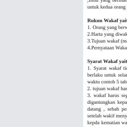
,Ilmu yang berman
untuk kedua orang
Rukun Wakaf yait
1. Orang yang berw
2.Harta yang diwa
3.Tujuan wakaf (ma
4.Pernyataan Wakaf
Syarat Wakaf yait
1. Syarat wakaf t
berlaku untuk sel
waktu contoh 5 tah
2. tujuan wakaf har
3. wakaf harus seg
digantungkan kepa
datang , sebab pe
setelah wakif meny
kepda kematian wak