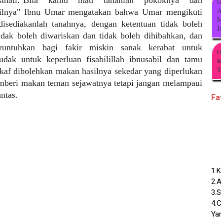
sihati:"Bila kamu mau tahanlah pokoknya dan
G
A
silnya" Ibnu Umar mengatakan bahwa Umar mengikuti
M
 disediakanlah tanahnya, dengan ketentuan tidak boleh
J
idak boleh diwariskan dan tidak boleh dihibahkan, dan
runtuhkan bagi fakir miskin sanak kerabat untuk
O
ak untuk keperluan fisabilillah ibnusabil dan tamu
K
T
kaf dibolehkan makan hasilnya sekedar yang diperlukan
mberi makan teman sejawatnya tetapi jangan melampaui
ntas.
Fa
1.
2.
3.
4.C
Ya
5.