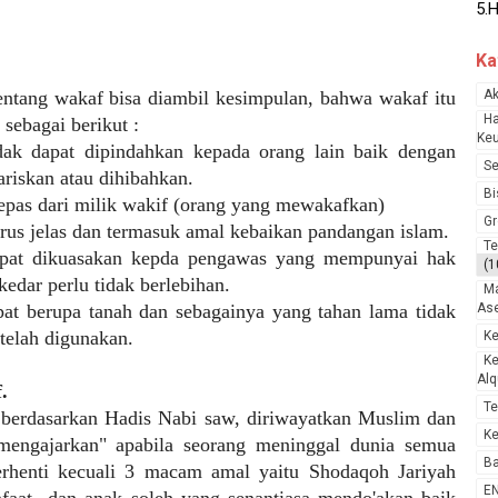
Is
6.
Ka
Ke
7.
tentang wakaf bisa diambil kesimpulan, bahwa wakaf itu
Ak
He
Ha
sebagai berikut :
8.A
Ke
dak dapat dipindahkan kepada orang lain baik dengan
9.
Se
ariskan atau dihibahkan.
10
Bi
lepas dari milik wakif (orang yang mewakafkan)
Lag
Gr
rus jelas dan termasuk amal kebaikan pandangan islam.
11.
Te
apat dikuasakan kepda pengawas yang mempunyai hak
Ro
(1
kedar perlu tidak berlebihan.
12
Ma
Me
pat berupa tanah dan sebagainya yang tahan lama tidak
Ase
13.
telah digunakan.
K
14
K
Alq
So
.
15
Te
erdasarkan Hadis Nabi saw, diriwayatkan Muslim dan
Me
Ke
mengajarkan" apabila seorang meninggal dunia semua
16.
Ba
rhenti kecuali 3 macam amal yaitu Shodaqoh Jariyah
17
E