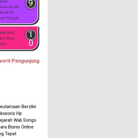
rosir
ksesoris Hp
urah Di
awa Tengah
leh Oleh
has Kota
egal
vorit Pengunjung
Keutamaan Berzikir
Akseoris Hp
Sejarah Wali Songo
ara Bisnis Online
ng Tepat
Hukum – Hukum