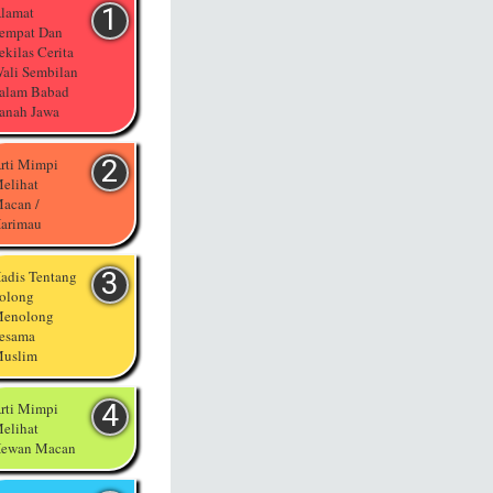
lamat
empat Dan
ekilas Cerita
ali Sembilan
alam Babad
anah Jawa
rti Mimpi
elihat
acan /
arimau
adis Tentang
olong
enolong
esama
uslim
rti Mimpi
elihat
ewan Macan