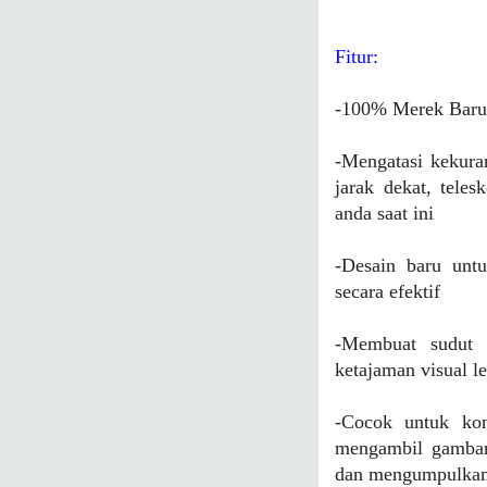
Fitur:
-
100% Merek Baru 
-Mengatasi kekura
jarak dekat, tele
anda saat ini
-Desain baru unt
secara efektif
-Membuat sudut p
ketajaman visual l
-Cocok untuk kon
mengambil gambar 
dan mengumpulkan 