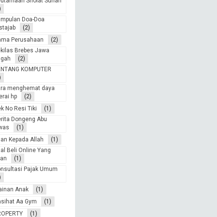
utamaan Sholat Sunah
)
umpulan Doa-Doa
stajab
(2)
ama Perusahaan
(2)
kilas Brebes Jawa
ngah
(2)
ENTANG KOMPUTER
)
ara menghemat daya
erai hp
(2)
k No Resi Tiki
(1)
rita Dongeng Abu
was
(1)
an Kepada Allah
(1)
al Beli Online Yang
an
(1)
nsultasi Pajak Umum
)
ainan Anak
(1)
sihat Aa Gym
(1)
ROPERTY
(1)