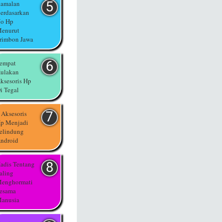
amalan
erdasarkan
o Hp
enurut
rimbon Jawa
empat
ulakan
ksesoris Hp
i Tegal
 Aksesoris
p Menjadi
elindung
ndroid
adis Tentang
aling
enghormati
esama
anusia