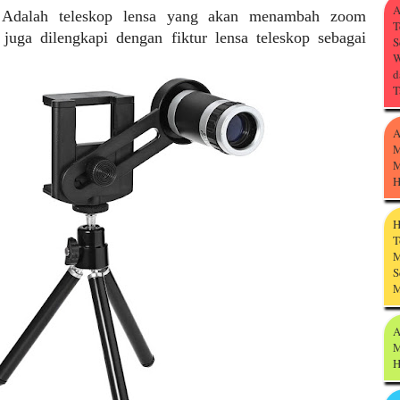
A
p Adalah teleskop lensa yang akan menambah zoom
T
juga dilengkapi dengan fiktur lensa teleskop sebagai
S
W
d
T
A
M
M
H
H
T
M
S
M
A
M
H