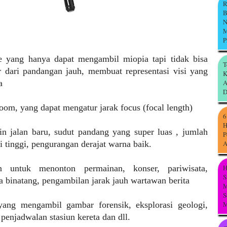
R
B
N
M
P
e yang hanya dapat mengambil miopia tapi tidak bisa
T
dari pandangan jauh, membuat representasi visi yang
K
a
A
D
zoom, yang dapat mengatur jarak focus (focal length)
6
H
in jalan baru, sudut pandang yang super luas , jumlah
P
si tinggi, pengurangan derajat warna baik.
A
n untuk menonton permainan, konser, pariwisata,
H
S
 binatang, pengambilan jarak jauh wartawan berita
M
S
 yang mengambil gambar forensik, eksplorasi geologi,
M
penjadwalan stasiun kereta dan dll.