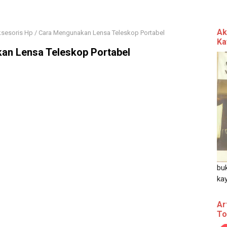
Ak
sesoris Hp
/
Cara Mengunakan Lensa Teleskop Portabel
Ka
an Lensa Teleskop Portabel
bu
ka
Ar
To