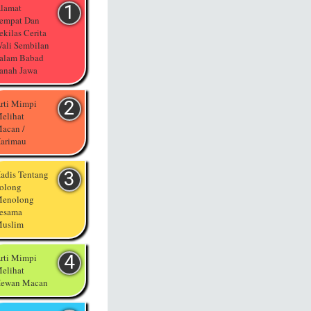
lamat
empat Dan
ekilas Cerita
ali Sembilan
alam Babad
anah Jawa
rti Mimpi
elihat
acan /
arimau
adis Tentang
olong
enolong
esama
uslim
rti Mimpi
elihat
ewan Macan