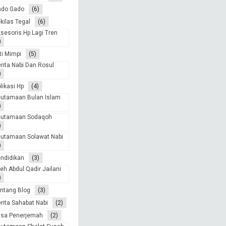
ado Gado
(6)
kilas Tegal
(6)
sesoris Hp Lagi Tren
)
ti Mimpi
(5)
rita Nabi Dan Rosul
)
likasi Hp
(4)
utamaan Bulan Islam
)
eutamaan Sodaqoh
)
utamaan Solawat Nabi
)
ndidikan
(3)
eh Abdul Qadir Jailani
)
ntang Blog
(3)
rita Sahabat Nabi
(2)
asa Penerjemah
(2)