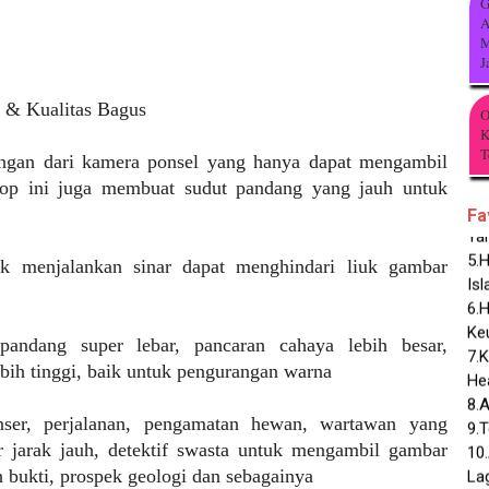
G
A
M
J
& Kualitas Bagus
O
1.
K
2.
T
ngan dari kamera ponsel yang hanya dapat mengambil
3.
skop ini juga membuat sudut pandang yang jauh untuk
4.C
Ya
Fa
5.
Is
uk menjalankan sinar dapat menghindari liuk gambar
6.
Ke
7.
andang super lebar, pancaran cahaya lebih besar,
He
ebih tinggi, baik untuk pengurangan warna
8.A
9.
ser, perjalanan, pengamatan hewan, wartawan yang
10
jarak jauh, detektif swasta untuk mengambil gambar
Lag
bukti, prospek geologi dan sebagainya
11.