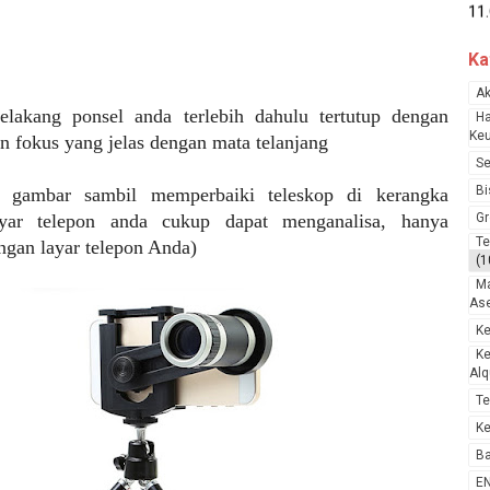
Ro
12
Me
Ka
13.
Ak
14
lakang ponsel anda terlebih dahulu tertutup dengan
Ha
So
Ke
an fokus yang jelas dengan mata telanjang
15
Se
Me
Bi
 gambar sambil memperbaiki teleskop di kerangka
16.
ayar telepon anda cukup dapat menganalisa, hanya
Gr
17
Te
ngan layar telepon Anda)
Ma
(1
18
Ma
19
Ase
Is
K
20
K
21
Alq
22
Te
Ke
Ba
E