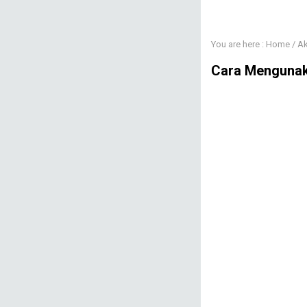
You are here :
Home
/
Ak
Cara Mengunak