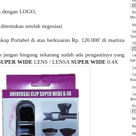
Ke
(2
an dengan LOGO,
K
Mu
N
k ditentukan setelah negosiasi
Se
Te
op Portabel di atas berkisaran Rp. 120.000' di martiza
T
(2
an jangan bingung sekarang sudah ada pengantinya yang
c
bat
SUPER WIDE
LENS / LENSA
SUPER WIDE
0.4X
Ce
Ce
Na
Im
Ju
Am
Ko
(1
M
Na
P