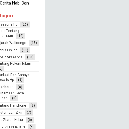
sul
.Keutamaan
mbaca Alqur’an
tagori
Aplikasi Yang Unik
sesoris Hp
(26)
.Keutamaan
dis Tentang
daqoh
utamaan
(16)
.Keutamaan
jarah Walisongo
(15)
mbaca Solawat
snis Online
(11)
Jual Beli Online
osir Aksesoris
(10)
.Tempat Grosir
ntang Hukum Islam
inan Anak
0)
.Cerita Sahabat Nabi
nfaat Dan Bahaya
.Keutamaan Bulan
soris Hp
(9)
lam
esehatan
(8)
.Grosir Aksesoris
eutamaan Baca
.Do’a Mustajab
ur'an
(8)
.Cek No Resi JNE
ntang Hanphone
(8)
utamaan Zikir
(7)
b Ziarah Kubur
(6)
NGLISH VERSION
(6)