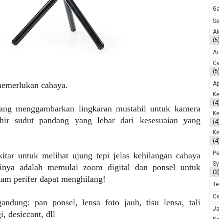
G
Se
Ak
(5
Ar
Ce
(5
emerlukan cahaya.
Ap
Ke
(4
yang menggambarkan lingkaran mustahil untuk kamera
K
hir sudut pandang yang lebar dari kesesuaian yang
(4
Ke
(4
Pe
itar untuk melihat ujung tepi jelas kehilangan cahaya
Sy
usinya adalah memulai zoom digital dan ponsel untuk
(3
itam perifer dapat menghilang!
Te
Ce
andung: pan ponsel, lensa foto jauh, tisu lensa, tali
J
i, desiccant, dll