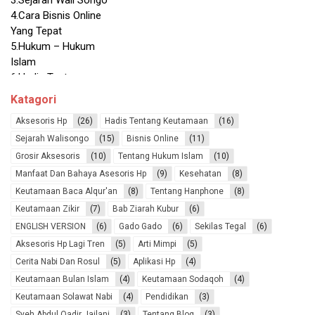
4.Cara Bisnis Online
Yang Tepat
5.Hukum – Hukum
Islam
6.Hadis Tentang
Keutamaan
7.Keunggulan
Katagori
Heandphone
Aksesoris Hp
(26)
Hadis Tentang Keutamaan
(16)
8.Arti Mimpi
Sejarah Walisongo
(15)
Bisnis Online
(11)
9.Tentang Ngeblog
Grosir Aksesoris
(10)
Tentang Hukum Islam
(10)
10.Aksesoris Hp Yang
Lagi Tren
Manfaat Dan Bahaya Asesoris Hp
(9)
Kesehatan
(8)
11.Cerita Nabi Dan
Keutamaan Baca Alqur'an
(8)
Tentang Hanphone
(8)
Rosul
Keutamaan Zikir
(7)
Bab Ziarah Kubur
(6)
12.Keutamaan
ENGLISH VERSION
(6)
Gado Gado
(6)
Sekilas Tegal
(6)
Membaca Alqur’an
Aksesoris Hp Lagi Tren
(5)
Arti Mimpi
(5)
13.Aplikasi Yang Unik
Cerita Nabi Dan Rosul
(5)
Aplikasi Hp
(4)
14.Keutamaan
Keutamaan Bulan Islam
(4)
Keutamaan Sodaqoh
(4)
Sodaqoh
15.Keutamaan
Keutamaan Solawat Nabi
(4)
Pendidikan
(3)
Membaca Solawat
Syeh Abdul Qadir Jailani
(3)
Tentang Blog
(3)