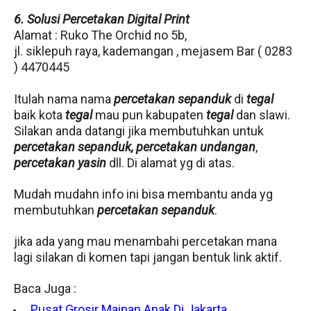
6. Solusi Percetakan Digital Print
Alamat : Ruko The Orchid no 5b,
jl. siklepuh raya, kademangan , mejasem Bar ( 0283
) 4470445
Itulah nama nama
percetakan sepanduk
di
tegal
baik kota
tegal
mau pun kabupaten
tegal
dan slawi.
Silakan anda datangi jika membutuhkan untuk
percetakan sepanduk,
percetakan undangan
,
percetakan yasin
dll. Di alamat yg di atas.
Mudah mudahn info ini bisa membantu anda yg
membutuhkan
percetakan sepanduk
.
jika ada yang mau menambahi percetakan mana
lagi silakan di komen tapi jangan bentuk link aktif.
Baca Juga :
Pusat Grosir Mainan Anak Di Jakarta