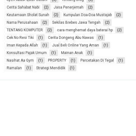
16.Jual Beli Online
Cerita Sahabat Nabi
(2)
Jasa Penerjemah
(2)
17.Tempat Grosir
Keutamaan Sholat Sunah
(2)
Kumpulan Doa-Doa Mustajab
(2)
Mainan Anak
Nama Perusahaan
(2)
Sekilas Brebes Jawa Tengah
(2)
18.Cerita Sahabat Nabi
TENTANG KOMPUTER
(2)
cara menghemat daya baterai hp
(2)
19.Keutamaan Bulan
Cek No Resi Tiki
(1)
Cerita Dongeng Abu Nawas
(1)
Islam
Iman Kepada Allah
(1)
Jual Beli Online Yang Aman
(1)
20.Grosir Aksesoris
21.Do’a Mustajab
Konsultasi Pajak Umum
(1)
Mainan Anak
(1)
22.Cek No Resi JNE
Nasihat Aa Gym
(1)
PROPERTY
(1)
Percetakan Di Tegal
(1)
Ramalan
(1)
Strategi Mendidik
(1)